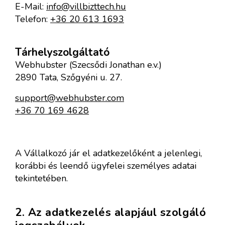
E-Mail:
info@villbizttech.hu
Telefon:
+36 20 613 1693
Tárhelyszolgáltató
Webhubster (Szecsődi Jonathan e.v.)
2890 Tata, Szőgyéni u. 27.
support@webhubster.com
+36 70 169 4628
A Vállalkozó jár el adatkezelőként a jelenlegi,
korábbi és leendő ügyfelei személyes adatai
tekintetében.
2. Az adatkezelés alapjául szolgáló