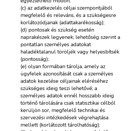
egyeztethető módon;
(c) az adatkezelés céljai szempontjából
megfelelő és releváns, és a szükségesre
korlátozódjanak (adattakarékosság);
(d) pontosak és szükség esetén
naprakészek legyenek; lehetőség szerint a
pontatlan személyes adatokat
haladéktalanul töröljék vagy helyesbítsék
(pontosság);
(e) olyan formában tárolja, amely az
ügyfelek azonosítását csak a személyes
adatok kezelése céljainak eléréséhez
szükséges ideig teszi lehetővé; a
személyes adatok ennél hosszabb ideig
történő tárolására csak statisztikai célból
kerüljön sor, megfelelő technikai és
szervezési intézkedések végrehajtása
mellett (korlátozott tárolhatóság);