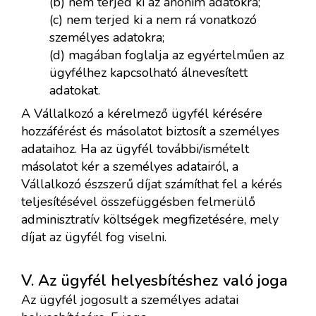
(b) nem terjed ki az anonim adatokra;
(c) nem terjed ki a nem rá vonatkozó
személyes adatokra;
(d) magában foglalja az egyértelműen az
ügyfélhez kapcsolható álnevesített
adatokat.
A Vállalkozó a kérelmező ügyfél kérésére
hozzáférést és másolatot biztosít a személyes
adataihoz. Ha az ügyfél további/ismételt
másolatot kér a személyes adatairól, a
Vállalkozó észszerű díjat számíthat fel a kérés
teljesítésével összefüggésben felmerülő
adminisztratív költségek megfizetésére, mely
díjat az ügyfél fog viselni.
V. Az ügyfél helyesbítéshez való joga
Az ügyfél jogosult a személyes adatai