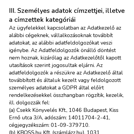
III. Személyes adatok címzettjei, illetve
a címzettek kategóriái
Az ügyfelekkel kapcsolatban az Adatkezelő az
alábbi cégeknek, vállalkozásoknak továbbít
adatokat, az alábbi adatfeldolgozókat veszi
igénybe. Az Adatfeldolgozók önálló döntést
nem hoznak, kizárólag az Adatkezelőtől kapott
utasítások szerint jogosultak eljárni. Az
adatfeldolgozók a részükre az Adatkezelő által
továbbított és általuk kezelt vagy feldolgozott
személyes adatokat a GDPR által előírt
rendelkezésekkel összhangban rögzítik, kezelik,
ill. dolgozzák fel:
(a) Csekk
Könyvelés Kft.,
1046 Budapest, Kiss
Ernő utca 3/A, adószám: 14011704-2-41,
cégjegyzékszám: 01-09-379710.
(b)
KBOSS.hu Kft. (számlázz.hu), 1031