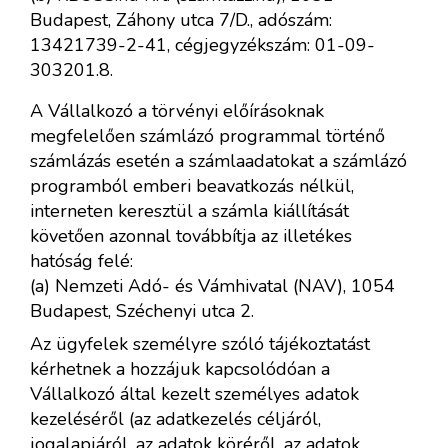
Budapest, Záhony utca 7/D., adószám:
13421739-2-41, cégjegyzékszám: 01-09-
303201.8.
A Vállalkozó a törvényi előírásoknak
megfelelően számlázó programmal történő
számlázás esetén a számlaadatokat a számlázó
programból emberi beavatkozás nélkül,
interneten keresztül a számla kiállítását
követően azonnal továbbítja az illetékes
hatóság felé:
(a) Nemzeti Adó- és Vámhivatal (NAV), 1054
Budapest, Széchenyi utca 2.
Az ügyfelek személyre szóló tájékoztatást
kérhetnek a hozzájuk kapcsolódóan a
Vállalkozó által kezelt személyes adatok
kezeléséről (az adatkezelés céljáról,
jogalapjáról, az adatok köréről, az adatok