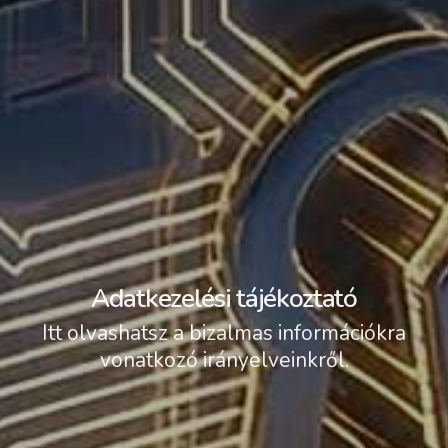
Adatkezelési tájékoztató
Itt olvashatsz a bizalmas információkra
vonatkozó irányelveinkről.