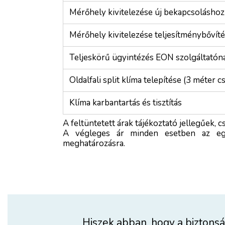
Mérőhely kivitelezése új bekapcsoláshoz
Mérőhely kivitelezése teljesítménybővít
Teljeskörű ügyintézés EON szolgáltatón
Oldalfali split klíma telepítése (3 méter c
Klíma karbantartás és tisztítás
A feltüntetett árak tájékoztató jellegűek, 
A végleges ár minden esetben az egy
meghatározásra.
Hiszek abban, hogy a biztons