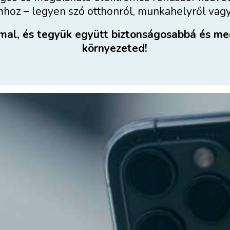
oz – legyen szó otthonról, munkahelyről vagy 
mal, és tegyük együtt biztonságosabbá és m
környezeted!