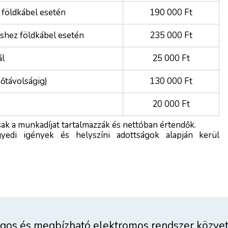
 földkábel esetén
190 000 Ft
éshez földkábel esetén
235 000 Ft
ál
25 000 Ft
sőtávolságig)
130 000 Ft
20 000 Ft
csak a munkadíjat tartalmazzák és nettóban értendők.
edi igények és helyszíni adottságok alapján kerül
ágos és megbízható elektromos rendszer közvet