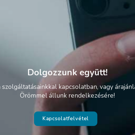
Dolgozzunk együtt!
 szolgáltatásainkkal kapcsolatban, vagy árajánl
Örömmel állunk rendelkezésére!
Kapcsolatfelvétel