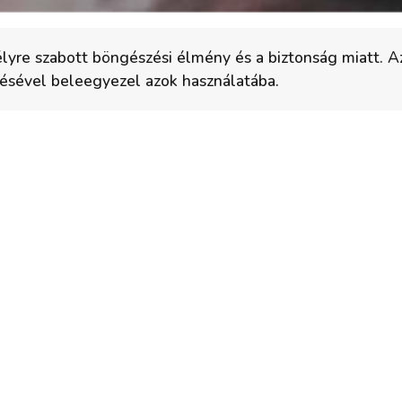
élyre szabott böngészési élmény és a biztonság miatt. A
ésével beleegyezel azok használatába.
2890 Tata, Zsellér u. 22.
+36 20 613 1693