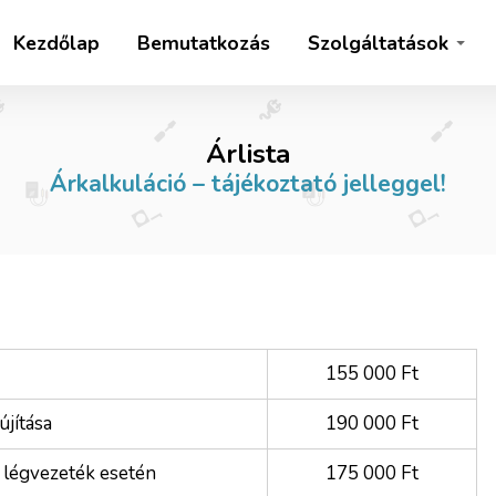
Kezdőlap
Bemutatkozás
Szolgáltatások
Árlista
Árkalkuláció – tájékoztató jelleggel!
155 000 Ft
újítása
190 000 Ft
 légvezeték esetén
175 000 Ft