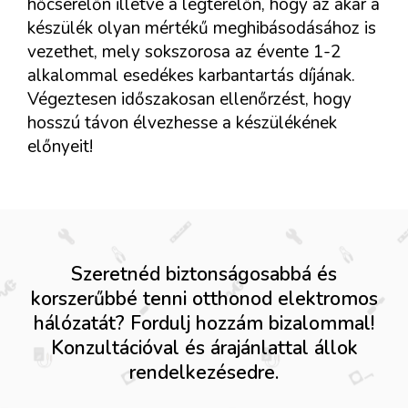
hőcserélőn illetve a légterelőn, hogy az akár a
készülék olyan mértékű meghibásodásához is
vezethet, mely sokszorosa az évente 1-2
alkalommal esedékes karbantartás díjának.
Végeztesen időszakosan ellenőrzést, hogy
hosszú távon élvezhesse a készülékének
előnyeit!
Szeretnéd biztonságosabbá és
korszerűbbé tenni otthonod elektromos
hálózatát? Fordulj hozzám bizalommal!
Konzultációval és árajánlattal állok
rendelkezésedre.