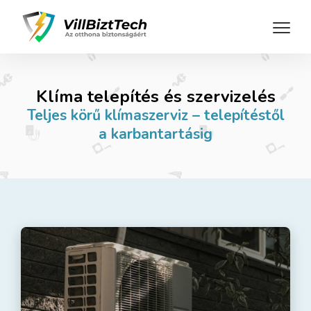
Klíma telepítés és szervizelés
Teljes körű klímaszerviz – telepítéstől
a karbantartásig