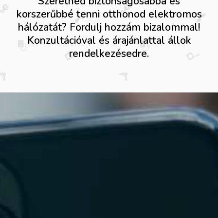
Szeretnéd biztonságosabbá és
korszerűbbé tenni otthonod elektromos
hálózatát? Fordulj hozzám bizalommal!
Konzultációval és árajánlattal állok
rendelkezésedre.