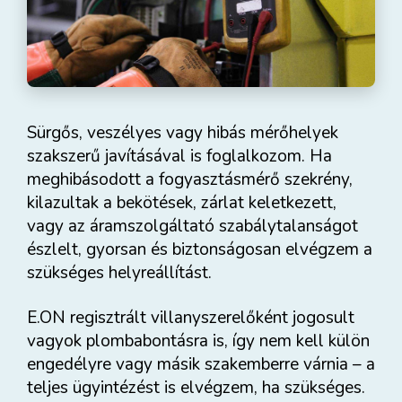
Sürgős, veszélyes vagy hibás mérőhelyek
szakszerű javításával is foglalkozom. Ha
meghibásodott a fogyasztásmérő szekrény,
kilazultak a bekötések, zárlat keletkezett,
vagy az áramszolgáltató szabálytalanságot
észlelt, gyorsan és biztonságosan elvégzem a
szükséges helyreállítást.
E.ON regisztrált villanyszerelőként jogosult
vagyok plombabontásra is, így nem kell külön
engedélyre vagy másik szakemberre várnia – a
teljes ügyintézést is elvégzem, ha szükséges.